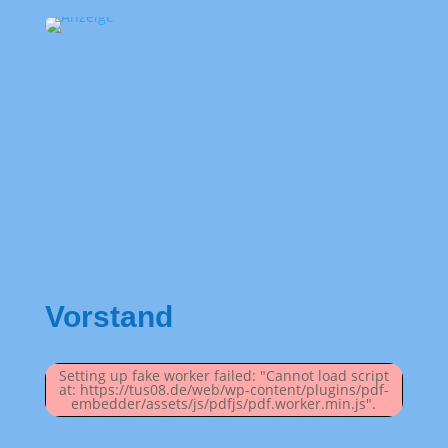
Vorstand
Setting up fake worker failed: "Cannot load script
at: https://tus08.de/web/wp-content/plugins/pdf-
embedder/assets/js/pdfjs/pdf.worker.min.js".