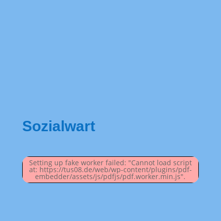
Sozialwart
Setting up fake worker failed: "Cannot load script
at: https://tus08.de/web/wp-content/plugins/pdf-
embedder/assets/js/pdfjs/pdf.worker.min.js".