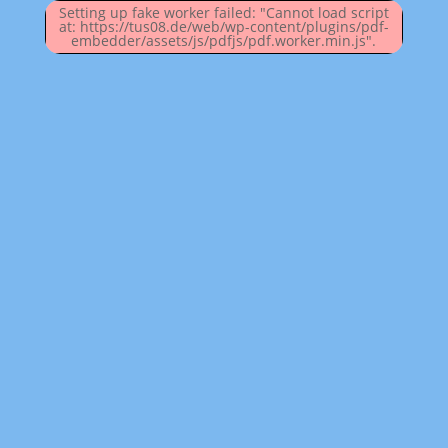
Setting up fake worker failed: "Cannot load script
at: https://tus08.de/web/wp-content/plugins/pdf-
embedder/assets/js/pdfjs/pdf.worker.min.js".