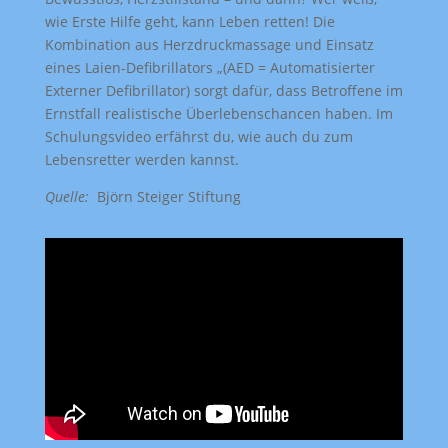
wie Erste Hilfe geht, kann Leben retten! Die
Kombination aus Herzdruckmassage und Einsatz
eines Laien-Defibrillators „(AED = Automatisierter
Externer Defibrillator) sorgt dafür, dass Betroffene im
Ernstfall realistische Überlebenschancen haben. Im
Schulungsvideo erfährst du, wie auch du zum
Lebensretter werden kannst.
Quelle:
Björn Steiger Stiftung